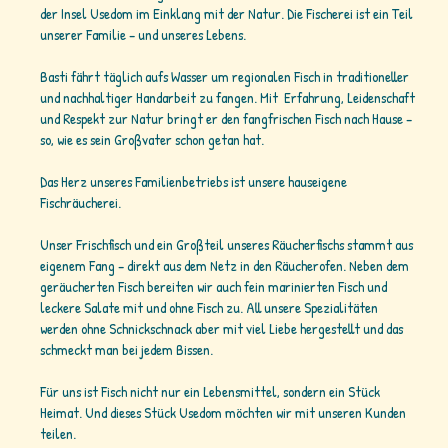
der Insel Usedom im Einklang mit der Natur. Die Fischerei ist ein Teil
unserer Familie – und unseres Lebens.
Basti fährt täglich aufs Wasser um regionalen Fisch in traditioneller
und nachhaltiger Handarbeit zu fangen. Mit Erfahrung, Leidenschaft
und Respekt zur Natur bringt er den fangfrischen Fisch nach Hause –
so, wie es sein Großvater schon getan hat.
Das Herz unseres Familienbetriebs ist unsere hauseigene
Fischräucherei.
Unser Frischfisch und ein Großteil unseres Räucherfischs stammt aus
eigenem Fang – direkt aus dem Netz in den Räucherofen. Neben dem
geräucherten Fisch bereiten wir auch fein marinierten Fisch und
leckere Salate mit und ohne Fisch zu. All unsere Spezialitäten
werden ohne Schnickschnack aber mit viel Liebe hergestellt und das
schmeckt man bei jedem Bissen.
Für uns ist Fisch nicht nur ein Lebensmittel, sondern ein Stück
Heimat. Und dieses Stück Usedom möchten wir mit unseren Kunden
teilen.